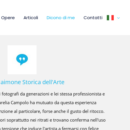
Opere
Articoli
Dicono di me
Contatti
Tempestini Storica dell'Arte e Giornalista
[Articolo completo su Zest.today]
esaggi, ritratti e arte concettuale. Nella vasta e vibrante cornice
poranea, emerge il nome di Aurelia Campolo, pittrice e scultrice
co raffinato e dalla profonda sensibilità. Aurelia Campolo riesce a