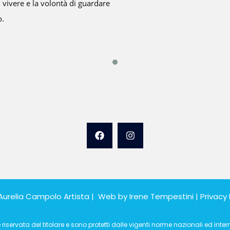
malinconia, a cui f
Aurelia Campolo Artista | Web by
Irene Tempestini
|
Privacy 
iservata del titolare e sono protetti dalle vigenti norme nazionali ed internaz