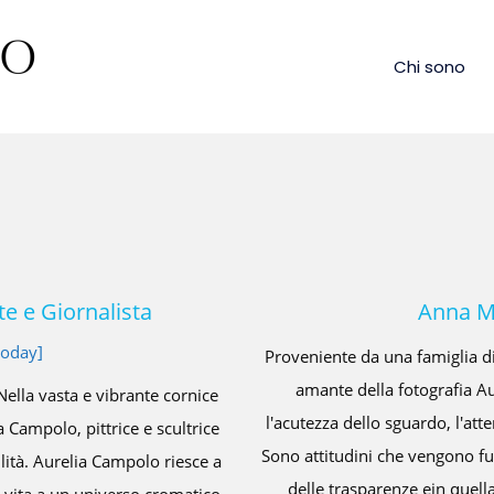
Chi sono
torica dell'Arte
Irene 
da generazioni e lei stessa professionista e
mpolo ha mutuato da questa esperienza
Un viaggio tra pa
particolare, forse anche il gusto del ritocco.
dell’arte contem
utto nei ritrati e trovano conferma nell'uso
siciliana dal toc
che induce l'artista a fermarsi con felice