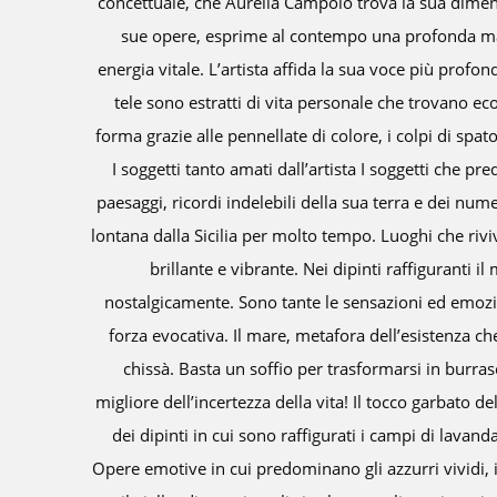
essiva. Aurelia nelle
ha i suoi precedenti ai primi del Nove
 e una dirompente
Sicilia, di Pippo Rizzo. La proposta all
a alla materia. Le sue
dell'arte con la vita. Un'arte che senza p
versale, e prendono
un oggetto, un arazzo, una cravatta. O
tto tenue delle matite.
acquisito e i nostri artisti possono s
relia Campolo sono i
produzione artigianale senza suscitar
gi che l’hanno portata
passato gli arazzi, è abbastanza norm
verso il colore denso,
portata a chiedermi con quanta consape
 onde risuonano
Meditazione sull'Universo per un ogg
e al mare e alla sua
all'universo femminile, sia per la fat
ma e tra un istante,
piacerebbe che fosse, come i lavori a ma
 rappresentazione
ergo sum", una provocazione femm
è il protagonista anche
hiacciai e le foglie.
llante, il rosa tenue e