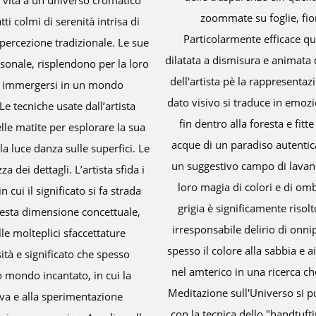
trasmettere emoz
ie per coglierne la trama più sottile.
unico, in cui si i
cedimento risulta nella grande ammonite
malinconia e opere
re celeste e oro. Ricorrente nella produzione
opere, rappresenta
sionata dei paesaggi mediterranei, in cui il
vivacità e co
tica: il blu del amre della Grecia si proietta
emozionale ricco
te dall'arancio al rosso si specchiano nelle
Aurelia Campolo Au
eno. Sicuri tratti di spatola danno vita ad
creatività. L’olio l
 dell'Alcantara sono raccontate in tutta la
matite le consenton
n vortice di colore che affoga in una buca
confini della perc
della guerra distanziata come narcisistico,
attraverso simbo
Nelle opere più recenti la Campolo mescola
Aurelia Campol
 di sale per dare corpo al colore, sconfinando
dell’esistenza
iflessione sulla natura e sull'universo. E la
sfuggono all’oc
e fino a diventare un grande tappeto in lana
maestria tecn
o passaggio dalla pittura alle arti applicate