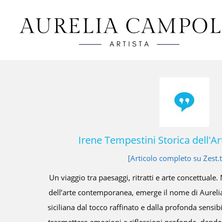
rnalista
Anna Maimone S
Proveniente da una famiglia di fotografi 
amante della fotografia Aurelia Ca
a e vibrante cornice
l'acutezza dello sguardo, l'attenzione al 
ittrice e scultrice
Sono attitudini che vengono fuori sopratt
elia Campolo riesce a
delle trasparenze ein quella tensione 