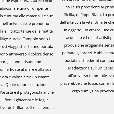
concettuale, che A
cento nelle opere di Depero e Balla, e, in
sue opere, esp
ora rivoluzionaria ribadiva il collegamento
energia vitale. L’a
erdere nulla della propria identità può creare
tele sono estrat
ggi sul piano teorico è un dato pienamente
forma grazie alle p
confinare liberamente nel design o in una
I soggetti tanto 
e scandalo o sopresa. Un tappeto, come in
paesaggi, ricordi 
ale come opera d'arte, ma sono ugualmente
lontana dalla Sicil
volezza l'artista abbia ridisegnato la su
brillante e 
etto che nella nostra cultura ci riporta
nostalgicamente. 
tura che per la destinazione, la casa. Mi
forza evocativa. 
glia su cui Rosemarie Trockel scrive "cogito
chissà. Basta 
inista. Ma forse sto andando oltre.
migliore dell’incer
dei dipinti in cui
Opere emotive in cu