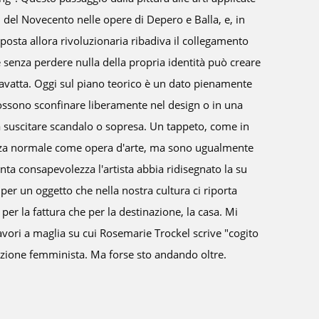
urelia Campolo trova la sua dimensione espressiva. Aurelia nelle
rime al contempo una profonda malinconia e una dirompente
rtista affida la sua voce più profonda e intima alla materia. Le sue
ti di vita personale che trovano eco nell’universale, e prendono
ennellate di colore, i colpi di spatola e il tratto tenue delle matite.
amati dall’artista I soggetti che predilige Aurelia Campolo sono i
indelebili della sua terra e dei numerosi viaggi che l’hanno portata
ia per molto tempo. Luoghi che rivivono attraverso il colore denso
vibrante. Nei dipinti raffiguranti il mare, le onde risuonano
Sono tante le sensazioni ed emozioni affidate al mare e alla sua
Il mare, metafora dell’esistenza che ora è calma e tra un istante,
un soffio per trasformarsi in burrasca. Quale rappresentazione
tezza della vita! Il tocco garbato dell’artista è il protagonista anche
 sono raffigurati i campi di lavanda, i fiori, i ghiacciai e le foglie.
i predominano gli azzurri vividi, il verde brillante, il rosa tenue 