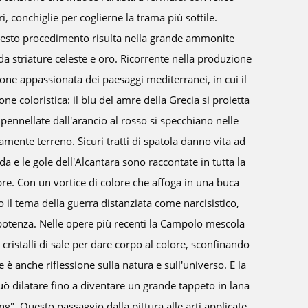
ioni e riflessioni profonde, dando vita a un universo cromatico
ntrecciano paesaggi suggestivi, ritratti colmi di serenità intrisa di
 d’arte concettuale che sfidano la percezione tradizionale. Le sue
tive di una visione profonda e personale, risplendono per la loro
mplessità, invitando lo spettatore a immergersi in un mondo
 di sfumature e dettagli accurati. Le tecniche usate dall’artista
relia predilige l’uso dell’olio e delle matite per esplorare la sua
e permette di creare paesaggi in cui la luce danza sulle superfici. Le
o invece di esplorare la sottigliezza dei dettagli. L’artista sfida i
ezione grazie all’arte concettuale, in cui il significato si fa strada
li e metafore visive. Attraverso questa dimensione concettuale,
o invita il pubblico a riflettere sulle molteplici sfaccettature
 umana, svelando strati di complessità e significato che spesso
chio distratto. Dunque, è in questo mondo incantato, in cui la
ica si unisce alla profondità emotiva e alla sperimentazione