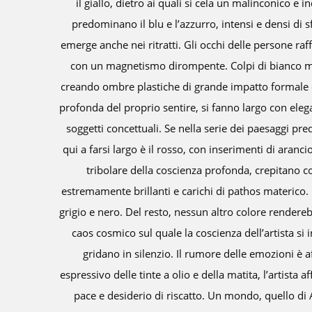
vere. Nei paesaggi,
La stessa intensità
atturano l’osservatore
salto i punti luce,
 Emotività e analisi
tenza nelle tele con i
onalità blu e verdi,
 L’energia vitale e il
o. I colori sono
ano intromissioni di
tesso modo il senso di
Le opere di Aurelia
colore. Al potere
o messaggio di libertà,
triso di eleganza e