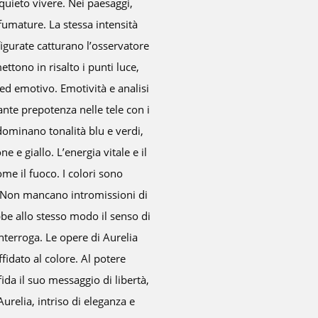
il giallo, dietr
predominano il b
emerge anche nei r
con un magnetism
creando ombre pla
profonda del propr
soggetti concettu
qui a farsi largo è
tribolare del
estremamente bril
grigio e nero. Del
caos cosmico sul
gridano in sil
espressivo delle tin
pace e desiderio