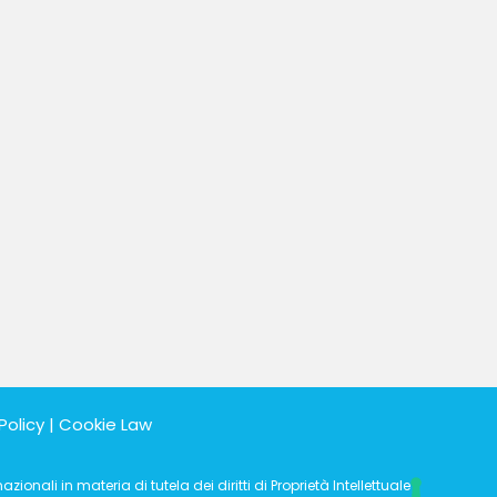
a da contrappeso un’innata gioia di vivere e la volontà di guardar
al futuro con ottimismo.
Policy
|
Cookie Law
ionali in materia di tutela dei diritti di Proprietà Intellettuale