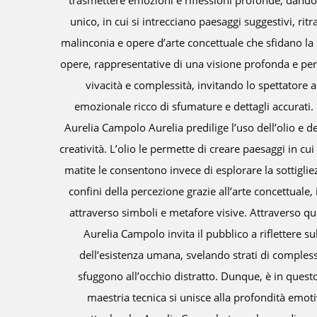
 universo cromatico
zoommate su foglie, fiori, conchigl
i serenità intrisa di
Particolarmente efficace questo pro
 tradizionale. Le sue
dilatata a dismisura e animata da striatu
splendono per la loro
dell'artista pè la rappresentazione appas
ersi in un mondo
dato visivo si traduce in emozione coloris
 usate dall’artista
fin dentro alla foresta e fitte pennella
 per esplorare la sua
acque di un paradiso autenticamente terr
nza sulle superfici. Le
un suggestivo campo di lavanda e le gole
gli. L’artista sfida i
loro magia di colori e di ombre. Con u
nificato si fa strada
grigia è significamente risolto il tema 
nsione concettuale,
irresponsabile delirio di onnipotenza. 
ici sfaccettature
spesso il colore alla sabbia e ai cristalli
ificato che spesso
nel amterico in una ricerca che è anche r
cantato, in cui la
Meditazione sull'Universo si può dilatar
 sperimentazione
con la tecnica dello "handtufting". Quest